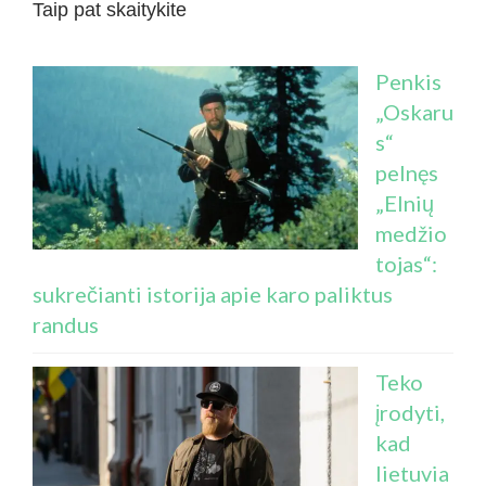
Taip pat skaitykite
Penkis
„Oskaru
s“
pelnęs
„Elnių
medžio
tojas“:
sukrečianti istorija apie karo paliktus
randus
Teko
įrodyti,
kad
lietuvia