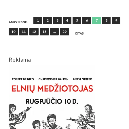
TO
BE
DISCOVERED
Įrašų
1
2
3
4
5
6
7
8
9
IN
ANKSTESNIS
puslapiavimas
ASIA
10
11
12
13
…
29
KITAS
Reklama