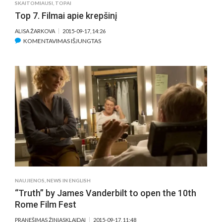
SKAITOMIAUSI
,
TOPAI
Top 7. Filmai apie krepšinį
ALISA ŽARKOVA
2015-09-17, 14:26
ĮRAŠE
KOMENTAVIMAS IŠJUNGTAS
TOP
7.
FILMAI
APIE
KREPŠINĮ
NAUJIENOS
,
NEWS IN ENGLISH
“Truth” by James Vanderbilt to open the 10th
Rome Film Fest
PRANEŠIMAS ŽINIASKLAIDAI
2015-09-17, 11:48