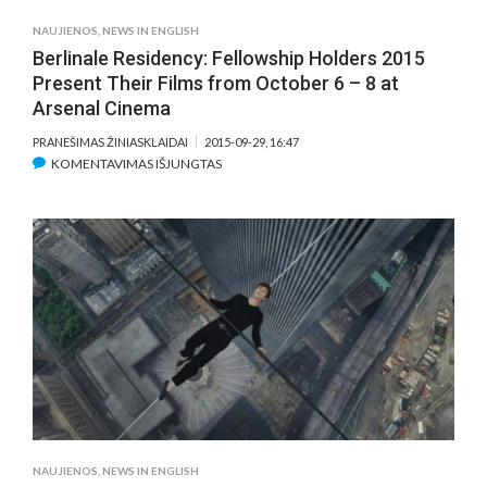
NAUJIENOS
,
NEWS IN ENGLISH
Berlinale Residency: Fellowship Holders 2015
Present Their Films from October 6 – 8 at
Arsenal Cinema
PRANEŠIMAS ŽINIASKLAIDAI
2015-09-29, 16:47
ĮRAŠE
KOMENTAVIMAS IŠJUNGTAS
BERLINALE
RESIDENCY:
FELLOWSHIP
HOLDERS
2015
PRESENT
THEIR
FILMS
FROM
OCTOBER
6
–
8
NAUJIENOS
,
NEWS IN ENGLISH
AT