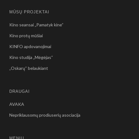
MŪSŲ PROJEKTAI
Kino seansai „Pamatyk kine“
Kino protų mūšiai
KINFO apdovanojimai
Kino studija „Mėgėjas“
„Oskarų“ belaukiant
DRAUGAI
AVAKA
Nepriklausomų prodiuserių asociacija
MENIU