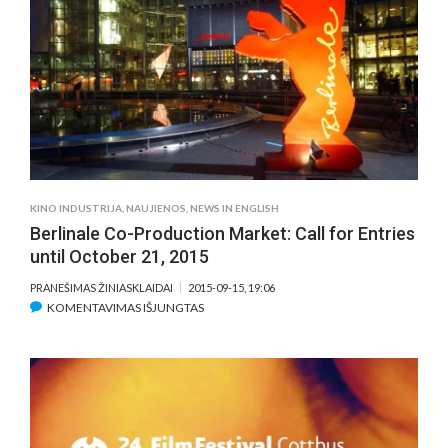
BY
TSAI
MING-
LIANG
KINO INDUSTRIJA
,
NAUJIENOS
,
NEWS IN ENGLISH
Berlinale Co-Production Market: Call for Entries
until October 21, 2015
PRANEŠIMAS ŽINIASKLAIDAI
2015-09-15, 19:06
ĮRAŠE
KOMENTAVIMAS IŠJUNGTAS
BERLINALE
CO-
PRODUCTION
MARKET:
CALL
FOR