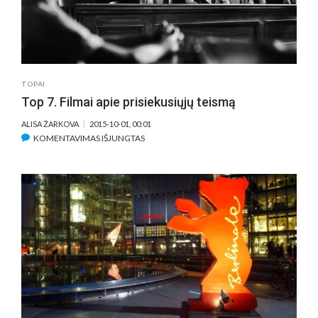
TOPAI
Top 7. Filmai apie prisiekusiųjų teismą
ALISA ŽARKOVA
2015-10-01, 00:01
ĮRAŠE
KOMENTAVIMAS IŠJUNGTAS
TOP
7.
FILMAI
APIE
PRISIEKUSIŲJŲ
TEISMĄ