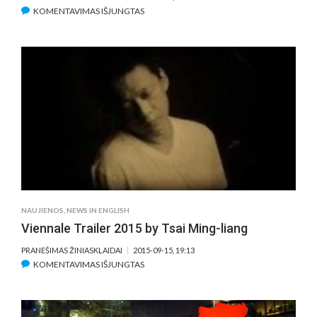
ĮRAŠE
KOMENTAVIMAS IŠJUNGTAS
“TRUTH”
BY
JAMES
VANDERBILT
TO
OPEN
THE
10TH
ROME
FILM
FEST
NAUJIENOS
,
NEWS IN ENGLISH
Viennale Trailer 2015 by Tsai Ming-liang
PRANEŠIMAS ŽINIASKLAIDAI
2015-09-15, 19:13
ĮRAŠE
KOMENTAVIMAS IŠJUNGTAS
VIENNALE
TRAILER
2015