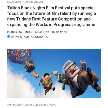
NAUJIENOS
,
NEWS IN ENGLISH
Tallinn Black Nights Film Festival puts special
focus on the future of film talent by running a
new Tridens First Feature Competition and
expanding the Works in Progress programme
PRANEŠIMAS ŽINIASKLAIDAI
2015-09-07, 12:20
ĮRAŠE
KOMENTAVIMAS IŠJUNGTAS
TALLINN
BLACK
NIGHTS
FILM
FESTIVAL
PUTS
SPECIAL
FOCUS
ON
THE
FUTURE
OF
FILM
ANIMACINIAI FILMAI
,
GERI FILMAI
,
TOPAI
TALENT