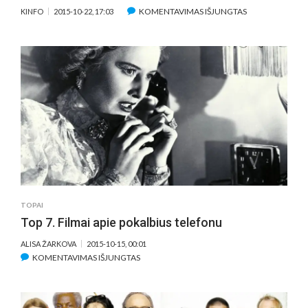
ĮRAŠE
KOMENTAVIMAS IŠJUNGTAS
KINFO
2015-10-22, 17:03
JŪSŲ
VERTINIMUI
–
GERIAUSIOS
„KANŲ
LIŪTŲ“
2015
REKLAMOS
TOPAI
Top 7. Filmai apie pokalbius telefonu
ALISA ŽARKOVA
2015-10-15, 00:01
ĮRAŠE
KOMENTAVIMAS IŠJUNGTAS
TOP
7.
FILMAI