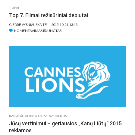
TOPAI
Top 7. Filmai režisūriniai debiutai
GIEDRĖ VYŠNIAUSKAITĖ
2015-10-24, 13:13
ĮRAŠE
KOMENTAVIMAS IŠJUNGTAS
TOP
7.
FILMAI
REŽISŪRINIAI
DEBIUTAI
KANŲ LIŪTAI
,
KINO GIDAS
,
NAUJIENOS
Jūsų vertinimui – geriausios „Kanų Liūtų“ 2015
reklamos