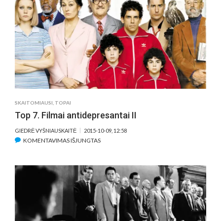
APIE
POKALBIUS
TELEFONU
SKAITOMIAUSI
,
TOPAI
Top 7. Filmai antidepresantai II
GIEDRĖ VYŠNIAUSKAITĖ
2015-10-09, 12:58
ĮRAŠE
KOMENTAVIMAS IŠJUNGTAS
TOP
7.
FILMAI
ANTIDEPRESANTAI
II