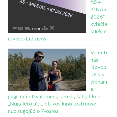
AS =
KINAS
2026“
kviečia
kūrėjus
iš visos Lietuvos
Valenti
nas
Novop
olskis –
vienam
e
pagrindinių vaidmenų penkių šalių filme
„Nugalėtoja“: Lietuvos kino teatruose –
nuo rugpjūčio 7-osios