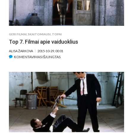
GERI FILMAI
,
SKAITOMIAUSI
,
TOPAI
Top 7. Filmai apie vaiduoklius
ALISA ŽARKOVA
2015-10-29, 00:01
ĮRAŠE
KOMENTAVIMAS IŠJUNGTAS
TOP
7.
FILMAI
APIE
VAIDUOKLIUS