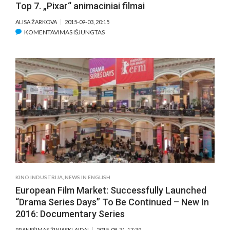
Top 7. „Pixar“ animaciniai filmai
BY
RUNNING
ALISA ŽARKOVA
2015-09-03, 20:15
A
ĮRAŠE
KOMENTAVIMAS IŠJUNGTAS
NEW
TOP
TRIDENS
7.
FIRST
„PIXAR“
FEATURE
ANIMACINIAI
COMPETITION
FILMAI
AND
EXPANDING
THE
WORKS
IN
PROGRESS
PROGRAMME
KINO INDUSTRIJA
,
NEWS IN ENGLISH
European Film Market: Successfully Launched
“Drama Series Days” To Be Continued – New In
2016: Documentary Series
PRANEŠIMAS ŽINIASKLAIDAI
2015-08-31, 17:39