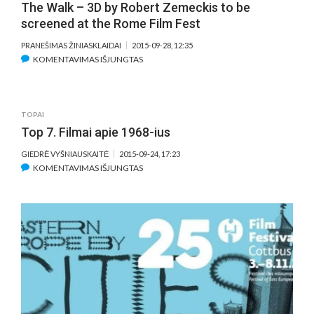
The Walk – 3D by Robert Zemeckis to be
ARSENAL
screened at the Rome Film Fest
CINEMA
PRANEŠIMAS ŽINIASKLAIDAI
2015-09-28, 12:35
ĮRAŠE
KOMENTAVIMAS IŠJUNGTAS
THE
WALK
–
TOPAI
3D
Top 7. Filmai apie 1968-ius
BY
ROBERT
GIEDRĖ VYŠNIAUSKAITĖ
2015-09-24, 17:23
ZEMECKIS
ĮRAŠE
KOMENTAVIMAS IŠJUNGTAS
TO
TOP
BE
7.
SCREENED
FILMAI
AT
APIE
THE
1968-
ROME
IUS
FILM
FEST