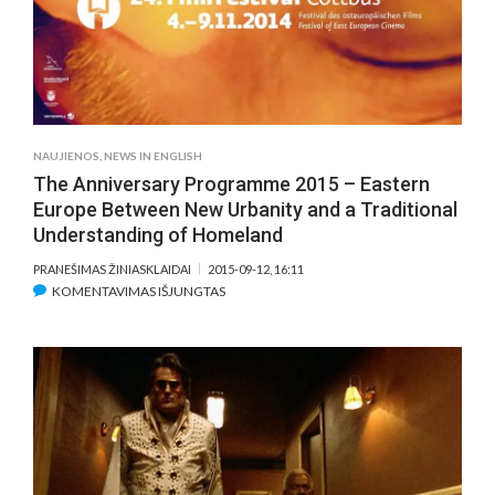
ENTRIES
UNTIL
OCTOBER
21,
2015
NAUJIENOS
,
NEWS IN ENGLISH
The Anniversary Programme 2015 – Eastern
Europe Between New Urbanity and a Traditional
Understanding of Homeland
PRANEŠIMAS ŽINIASKLAIDAI
2015-09-12, 16:11
ĮRAŠE
KOMENTAVIMAS IŠJUNGTAS
THE
ANNIVERSARY
PROGRAMME
2015
–
EASTERN
EUROPE
BETWEEN