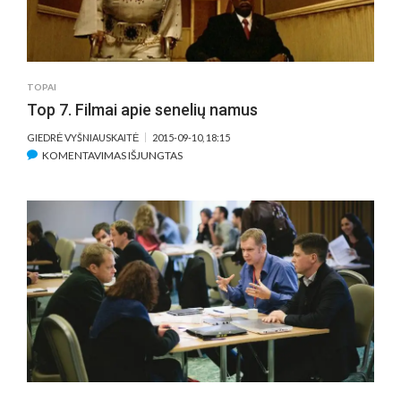
NEW
URBANITY
AND
A
TRADITIONAL
TOPAI
UNDERSTANDING
Top 7. Filmai apie senelių namus
OF
HOMELAND
GIEDRĖ VYŠNIAUSKAITĖ
2015-09-10, 18:15
ĮRAŠE
KOMENTAVIMAS IŠJUNGTAS
TOP
7.
FILMAI
APIE
SENELIŲ
NAMUS