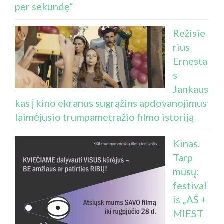
per sekundę“
Režisie
rius
Ernesta
s
Jankaus
kas į kino ekranus sugrąžins apdovanojimus
laimėjusio trumpametražio filmo istoriją
Kinas.
Tarp
mūsų:
festival
is „AŠ +
MIEST