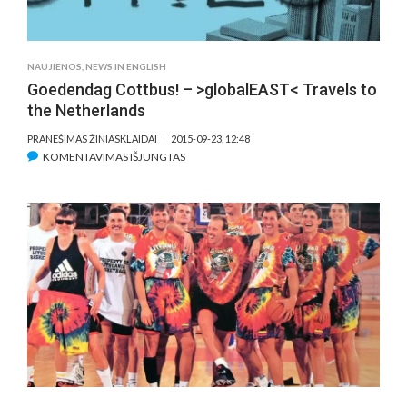
NAUJIENOS
,
NEWS IN ENGLISH
Goedendag Cottbus! – >globalEAST< Travels to
the Netherlands
PRANEŠIMAS ŽINIASKLAIDAI
2015-09-23, 12:48
ĮRAŠE
KOMENTAVIMAS IŠJUNGTAS
GOEDENDAG
COTTBUS!
–
>GLOBALEAST<
TRAVELS
TO
THE
NETHERLANDS