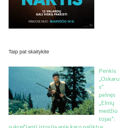
Taip pat skaitykite
Penkis
„Oskaru
s“
pelnęs
„Elnių
medžio
tojas“:
sukrečianti istorija apie karo paliktus