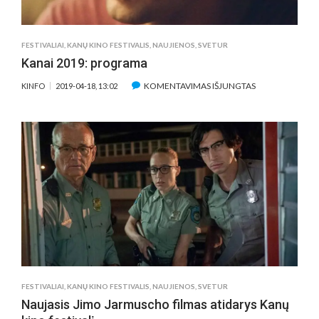
KURIOS
PANAŠIOS
Į
FESTIVALIAI
,
KANŲ KINO FESTIVALIS
,
NAUJIENOS
,
SVETUR
MŪSŲ
Kanai 2019: programa
ĮRAŠE
KOMENTAVIMAS IŠJUNGTAS
KINFO
2019-04-18, 13:02
KANAI
2019:
PROGRAMA
FESTIVALIAI
,
KANŲ KINO FESTIVALIS
,
NAUJIENOS
,
SVETUR
Naujasis Jimo Jarmuscho filmas atidarys Kanų