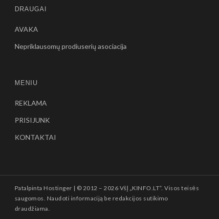
DRAUGAI
AVAKA
Nepriklausomų prodiuserių asociacija
MENIU
REKLAMA
PRISIJUNK
KONTAKTAI
Patalpinta
Hostinger
| © 2012 –
2026 VšĮ „KINFO.LT“. Visos teisės
saugomos. Naudoti informaciją be redakcijos sutikimo
draudžiama.