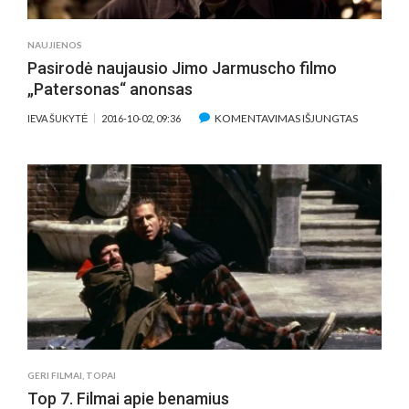
ROKENROLAS
NAUJIENOS
Pasirodė naujausio Jimo Jarmuscho filmo
„Patersonas“ anonsas
ĮRAŠE
KOMENTAVIMAS IŠJUNGTAS
IEVA ŠUKYTĖ
2016-10-02, 09:36
PASIRODĖ
NAUJAUS
JIMO
JARMUSC
FILMO
„PATERSO
ANONSAS
GERI FILMAI
,
TOPAI
Top 7. Filmai apie benamius