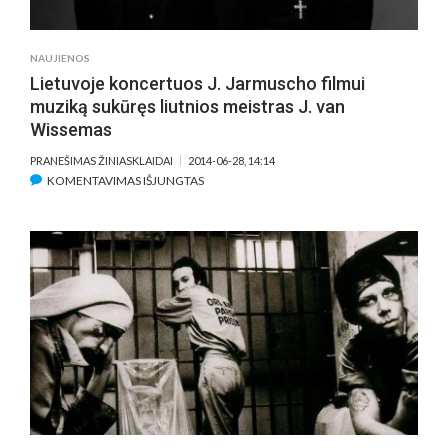
SUPRASTI
NAUJIENOS
Lietuvoje koncertuos J. Jarmuscho filmui
muziką sukūręs liutnios meistras J. van
Wissemas
PRANEŠIMAS ŽINIASKLAIDAI
2014-06-28, 14:14
ĮRAŠE
KOMENTAVIMAS IŠJUNGTAS
LIETUVOJE
KONCERTUOS
J.
JARMUSCHO
FILMUI
MUZIKĄ
SUKŪRĘS
LIUTNIOS
MEISTRAS
J.
VAN
WISSEMAS