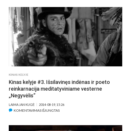
GARSO
KLAJONĖS
DVASIOS
TYRAIS
–
INTERVIU
SU
JOZEFU
VAN
WISSEMU
KINAS KELYJE
Kinas kelyje #3. Išsilavinęs indėnas ir poeto
reinkarnacija meditatyviniame vesterne
„Negyvėlis“
LAIMA JAN KUGĖ
2014-08-19, 15:26
ĮRAŠE
KOMENTAVIMAS IŠJUNGTAS
KINAS
KELYJE
#3.