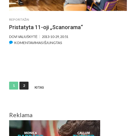
REPORTAŽAI
Pristatyta 11-oji „Scanorama“
DOVI VALIUŠKYTĖ
2013-10-29, 20:51
ĮRAŠE
KOMENTAVIMAS IŠJUNGTAS
PRISTATYTA
11-
OJI
„SCANORAMA“
Įrašų
1
2
KITAS
puslapiavimas
Reklama