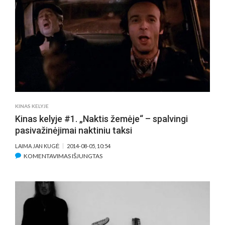
IŠSILAVINĘS
INDĖNAS
IR
POETO
REINKARNACIJA
MEDITATYVINIAME
VESTERNE
„NEGYVĖLIS“
KINAS KELYJE
Kinas kelyje #1. „Naktis žemėje“ – spalvingi
pasivažinėjimai naktiniu taksi
LAIMA JAN KUGĖ
2014-08-05, 10:54
ĮRAŠE
KOMENTAVIMAS IŠJUNGTAS
KINAS
KELYJE
#1.
„NAKTIS
ŽEMĖJE“
–