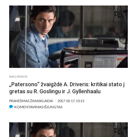
–
ATMERKTI
AKIS
SODRIAI
KASDIENYBEI
(APŽVALGA)
NAUJIENOS
„Patersono“ žvaigždė A. Driveris: kritikai stato į
gretas su R. Goslingu ir J. Gyllenhaalu
PRANEŠIMAS ŽINIASKLAIDAI
2017-02-17, 10:13
ĮRAŠE
KOMENTAVIMAS IŠJUNGTAS
„PATERSONO“
ŽVAIGŽDĖ
A.
DRIVERIS: