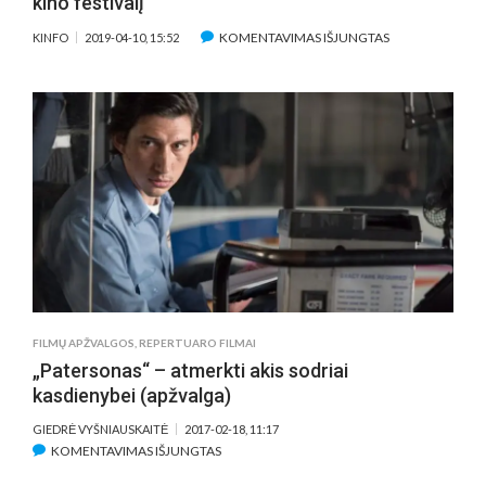
kino festivalį
ĮRAŠE
KOMENTAVIMAS IŠJUNGTAS
KINFO
2019-04-10, 15:52
NAUJASIS
JIMO
JARMUSCHO
FILMAS
ATIDARYS
KANŲ
KINO
FESTIVALĮ
FILMŲ APŽVALGOS
,
REPERTUARO FILMAI
„Patersonas“ – atmerkti akis sodriai
kasdienybei (apžvalga)
GIEDRĖ VYŠNIAUSKAITĖ
2017-02-18, 11:17
ĮRAŠE
KOMENTAVIMAS IŠJUNGTAS
„PATERSONAS“