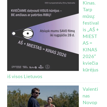
Kinas.
Tarp
mūsų:
festival
is „AŠ +
MIEST
AS =
KINAS
2026“
kviečia
kūrėjus
iš visos Lietuvos
Valenti
nas
Novop