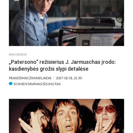
KRITIKAI
STATO
Į
GRETAS
SU
R.
GOSLINGU
IR
J.
NAUJIENOS
GYLLENHAALU
„Patersono“ režisierius J. Jarmuschas įrodo:
kasdienybės grožis slypi detalėse
PRANEŠIMAS ŽINIASKLAIDAI
2017-02-01, 21:30
ĮRAŠE
KOMENTAVIMAS IŠJUNGTAS
„PATERSONO“
REŽISIERIUS
J.
JARMUSCHAS
ĮRODO:
KASDIENYBĖS
GROŽIS