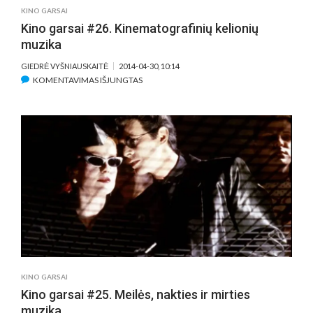
KINO GARSAI
Kino garsai #26. Kinematografinių kelionių
muzika
GIEDRĖ VYŠNIAUSKAITĖ
2014-04-30, 10:14
ĮRAŠE
KOMENTAVIMAS IŠJUNGTAS
KINO
GARSAI
#26.
KINEMATOGRAFINIŲ
KELIONIŲ
MUZIKA
KINO GARSAI
Kino garsai #25. Meilės, nakties ir mirties
muzika