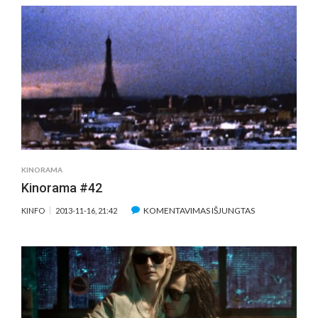
#18.
„NAKTIS
ŽEMĖJE“
KINORAMA
Kinorama #42
ĮRAŠE
KOMENTAVIMAS IŠJUNGTAS
KINFO
2013-11-16, 21:42
KINORAMA
#42