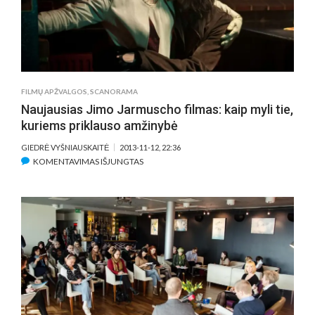
FILMŲ APŽVALGOS
,
SCANORAMA
Naujausias Jimo Jarmuscho filmas: kaip myli tie,
kuriems priklauso amžinybė
GIEDRĖ VYŠNIAUSKAITĖ
2013-11-12, 22:36
ĮRAŠE
KOMENTAVIMAS IŠJUNGTAS
NAUJAUSIAS
JIMO
JARMUSCHO
FILMAS:
KAIP
MYLI
TIE,
KURIEMS
PRIKLAUSO
AMŽINYBĖ