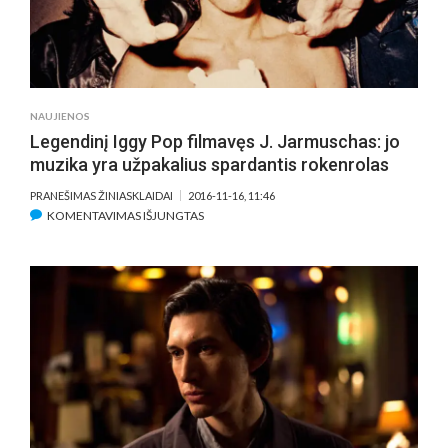
SLYPI
DETALĖSE
NAUJIENOS
Legendinį Iggy Pop filmavęs J. Jarmuschas: jo
muzika yra užpakalius spardantis rokenrolas
PRANEŠIMAS ŽINIASKLAIDAI
2016-11-16, 11:46
ĮRAŠE
KOMENTAVIMAS IŠJUNGTAS
LEGENDINĮ
IGGY
POP
FILMAVĘS
J.
JARMUSCHAS:
JO
MUZIKA
YRA
UŽPAKALIUS
SPARDANTIS