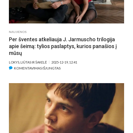
NAUJIENOS
Per šventes atkeliauja J. Jarmuscho trilogija
apie šeimą: tylios paslaptys, kurios panašios į
mūsų
LOKYS, LIŪTAS IR ŠAKELĖ
2025-12-19, 12:41
ĮRAŠE
KOMENTAVIMAS IŠJUNGTAS
PER
ŠVENTES
ATKELIAUJA
J.
JARMUSCHO
TRILOGIJA
APIE
ŠEIMĄ:
TYLIOS
PASLAPTYS,