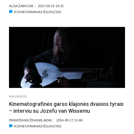
ALISA ŽARKOVA
2015-03-19, 14:31
ĮRAŠE
KOMENTAVIMAS IŠJUNGTAS
TOP
7.
FILMAI
APIE
BENAMIUS
NAUJIENOS
Kinematografinės garso klajonės dvasios tyrais
– interviu su Jozefu van Wissemu
PRANEŠIMAS ŽINIASKLAIDAI
2014-09-17, 11:48
ĮRAŠE
KOMENTAVIMAS IŠJUNGTAS
KINEMATOGRAFINĖS