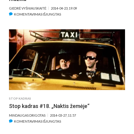
GIEDRĖ VYŠNIAUSKAITĖ
2014-04-23, 19:09
ĮRAŠE
KOMENTAVIMAS IŠJUNGTAS
KINO
GARSAI
#25.
MEILĖS,
NAKTIES
IR
MIRTIES
MUZIKA
STOP KADRAS
Stop kadras #18. „Naktis žemėje“
MINDAUGAS DRIGOTAS
2014-03-27, 11:57
ĮRAŠE
KOMENTAVIMAS IŠJUNGTAS
STOP
KADRAS