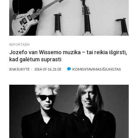
SPALVINGI
PASIVAŽINĖJIMAI
NAKTINIU
TAKSI
REPORTAŽAI
Jozefo van Wissemo muzika – tai reikia išgirsti,
kad galėtum suprasti
ĮRAŠE
KOMENTAVIMAS IŠJUNGTAS
IEVA ŠUKYTĖ
2014-07-16, 21:03
JOZEFO
VAN
WISSEMO
MUZIKA
–
TAI
REIKIA
IŠGIRSTI,
KAD
GALĖTU