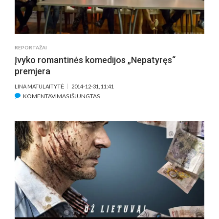
REPORTAŽAI
Įvyko romantinės komedijos „Nepatyręs“
premjera
LINA MATULAITYTĖ
2014-12-31, 11:41
ĮRAŠE
KOMENTAVIMAS IŠJUNGTAS
ĮVYKO
ROMANTINĖS
KOMEDIJOS
„NEPATYRĘS“
PREMJERA