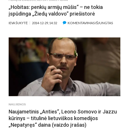
OPERACI
„Hobitas: penkių armijų mūšis“ – ne tokia
įspūdinga „Žiedų valdovo“ priešistorė
ĮRAŠE
KOMENTAVIMAS IŠJUNGTAS
IEVA ŠUKYTĖ
2014-12-29, 14:32
„HOBITAS
PENKIŲ
ARMIJŲ
MŪŠIS“
–
NE
TOKIA
ĮSPŪDING
„ŽIEDŲ
VALDOVO
PRIEŠIST
NAUJIENOS
Naujametinis „Anties“, Leono Somovo ir Jazzu
kūrinys – titulinė lietuviškos komedijos
„Nepatyręs“ daina (vaizdo įrašas)