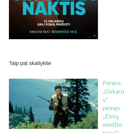
Taip pat skaitykite
Penkis
„Oskaru
s“
pelnęs
„Elnių
medžio
tojas“: