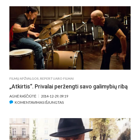
SABONIS.
11“
–
SIMPATIŠKAS
KREPŠINIO
GENIJAUS
PORTRETAS
FILMŲ APŽVALGOS
,
REPERTUARO FILMAI
„Atkirtis“. Privalai peržengti savo galimybių ribą
AGNĖ RAŠČIŪTĖ
2014-12-29, 09:19
ĮRAŠE
KOMENTAVIMAS IŠJUNGTAS
„ATKIRTIS“.
PRIVALAI
PERŽENGTI
SAVO
GALIMYBIŲ