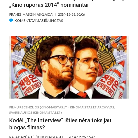
„Kino ruporas 2014” nominantai
PRANEŠIMAS ŽINIASKLAIDAI
2014-12-26, 20:06
ĮRAŠE
KOMENTAVIMAS IŠJUNGTAS
PASKELBTI
AUTORINIO
KINO
ALJANSO
APDOVANOJIMŲ
„KINO
RUPORAS
2014”
NOMINANTAI
FILMŲ RECENZIJOS (KINOMAISTAS.LT)
,
KINOMAISTAS.LT ARCHYVAS
,
SVARBIAUSIOS (KINOMAISTAS.LT)
Kodėl „The Interview“ išties nėra toks jau
blogas filmas?
RASA BARČAITĖ / KINOMAISTAS.LT
2014-12-26, 15:45