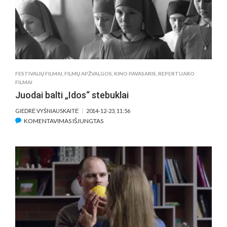
APIE
NAUJĄJĄ
ZELANDIJ
JO
NEVILIOJ
HOLIVUD
„MARVEL“
FESTIVALIŲ FILMAI
,
FILMŲ APŽVALGOS
,
KINO PAVASARIS
,
REPERTUARO
KOMIKSŲ
FILMAI
EKRANIZA
Juodai balti „Idos“ stebuklai
GIEDRĖ VYŠNIAUSKAITĖ
2014-12-23, 11:56
ĮRAŠE
KOMENTAVIMAS IŠJUNGTAS
JUODAI
BALTI
„IDOS“
STEBUKLAI