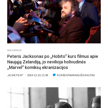
FILMAI
NAUJIENOS
Peteris Jacksonas po „Hobito“ kurs filmus apie
Naująją Zelandiją, jo nevilioja holivudinės
„Marvel“ komiksų ekranizacijos
ĮRAŠE
KOMENTAVIMAS IŠJUNGTAS
„ACME FILM"
2014-12-23, 15:38
PETERIS
JACKSON
PO
„HOBITO“
KURS
FILMUS