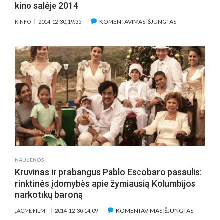
kino salėje 2014
ĮRAŠE
KOMENTAVIMAS IŠJUNGTAS
KINFO
2014-12-30, 19:35
KINFO
KOMANDOS
20
GERIAUSIŲ
FILMŲ,
MATYTŲ
KINO
SALĖJE
2014
NAUJIENOS
Kruvinas ir prabangus Pablo Escobaro pasaulis:
rinktinės įdomybės apie žymiausią Kolumbijos
narkotikų baroną
ĮRAŠE
KOMENTAVIMAS IŠJUNGTAS
„ACME FILM"
2014-12-30, 14:09