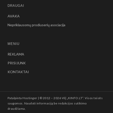
DRAUGAI
AVAKA
Nepriklausomų prodiuserių asociacija
MENIU
REKLAMA
PRISIJUNK
KONTAKTAI
Patalpinta
Hostinger
| © 2012 –
2026 VšĮ „KINFO.LT“. Visos teisės
saugomos. Naudoti informaciją be redakcijos sutikimo
draudžiama.