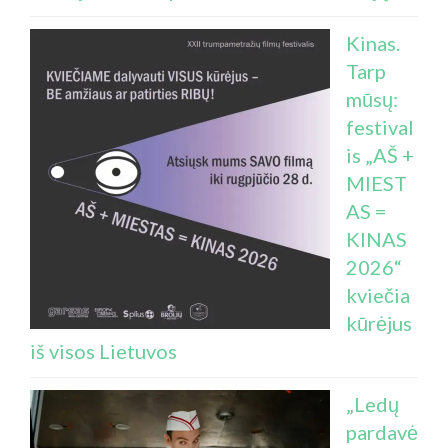
Kinas.
Tarp
mūsų:
festival
is „AŠ +
MIEST
AS =
KINAS
2026“
kviečia
kūrėjus
iš visos Lietuvos
„Ledų
pardavė