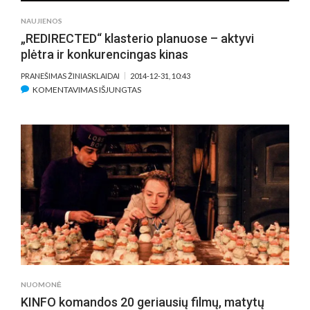
NAUJIENOS
„REDIRECTED“ klasterio planuose – aktyvi
plėtra ir konkurencingas kinas
PRANEŠIMAS ŽINIASKLAIDAI
2014-12-31, 10:43
ĮRAŠE
KOMENTAVIMAS IŠJUNGTAS
„REDIRECTED“
KLASTERIO
PLANUOSE
–
AKTYVI
PLĖTRA
IR
KONKURENCINGAS
KINAS
NUOMONĖ
KINFO komandos 20 geriausių filmų, matytų