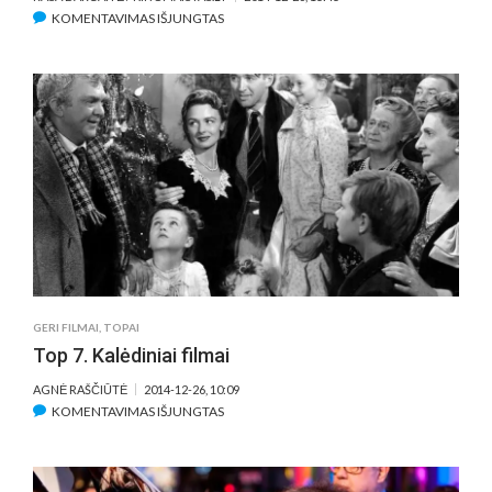
ĮRAŠE
KOMENTAVIMAS IŠJUNGTAS
KODĖL
„THE
INTERVIEW“
IŠTIES
NĖRA
TOKS
JAU
BLOGAS
FILMAS?
GERI FILMAI
,
TOPAI
Top 7. Kalėdiniai filmai
AGNĖ RAŠČIŪTĖ
2014-12-26, 10:09
ĮRAŠE
KOMENTAVIMAS IŠJUNGTAS
TOP
7.
KALĖDINIAI