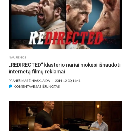
APDOVANOJIMAI
UŽ
LIETUVIŲ
KINO
SKLAIDĄ
NAUJIENOS
„REDIRECTED“ klasterio nariai mokėsi išnaudoti
internetą filmų reklamai
PRANEŠIMAS ŽINIASKLAIDAI
2014-12-30, 11:41
ĮRAŠE
KOMENTAVIMAS IŠJUNGTAS
„REDIRECTED“
KLASTERIO
NARIAI
MOKĖSI
IŠNAUDOTI
INTERNETĄ
FILMŲ