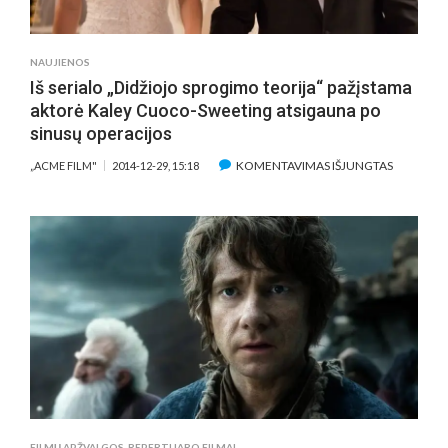
NAUJIENOS
Iš serialo „Didžiojo sprogimo teorija“ pažįstama
aktorė Kaley Cuoco-Sweeting atsigauna po
sinusų operacijos
ĮRAŠE
KOMENTAVIMAS IŠJUNGTAS
„ACME FILM"
2014-12-29, 15:18
IŠ
SERIALO
„DIDŽIOJ
SPROGIM
TEORIJA“
PAŽĮSTAM
AKTORĖ
KALEY
CUOCO-
SWEETIN
ATSIGAU
PO
SINUSŲ
FILMŲ APŽVALGOS
,
REPERTUARO FILMAI