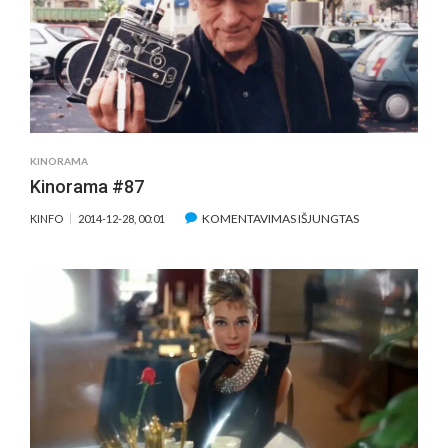
RIBĄ
KINORAMA
Kinorama #87
ĮRAŠE
KOMENTAVIMAS IŠJUNGTAS
KINFO
2014-12-28, 00:01
KINORAMA
#87