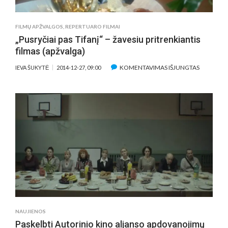
FILMŲ APŽVALGOS
,
REPERTUARO FILMAI
„Pusryčiai pas Tifanį“ – žavesiu pritrenkiantis
filmas (apžvalga)
ĮRAŠE
KOMENTAVIMAS IŠJUNGTAS
IEVA ŠUKYTĖ
2014-12-27, 09:00
„PUSRYČI
PAS
TIFANĮ“
–
ŽAVESIU
PRITRENK
FILMAS
(APŽVALG
NAUJIENOS
Paskelbti Autorinio kino aljanso apdovanojimų