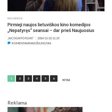
NAUJIENOS
Pirmieji naujos lietuviškos kino komedijos
„Nepatyręs“ seansai – dar prieš Naujuosius
„INCOGNITO FILMS“
2014-12-23, 11:25
ĮRAŠE
KOMENTAVIMAS IŠJUNGTAS
PIRMIEJI
NAUJOS
LIETUVIŠKOS
KINO
KOMEDIJOS
„NEPATYRĘS“
Įrašų
1
2
3
4
5
6
SEANSAI
KITAS
puslapiavimas
–
DAR
PRIEŠ
NAUJUOSIUS
Reklama