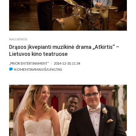
REKLAMAI
NAUJIENOS
Drąsos įkvepianti muzikinė drama „Atkirtis“ –
Lietuvos kino teatruose
„PRIOR ENTERTAINMENT“
2014-12-30, 11:34
ĮRAŠE
KOMENTAVIMAS IŠJUNGTAS
DRĄSOS
ĮKVEPIANTI
MUZIKINĖ
DRAMA
„ATKIRTIS“
–
LIETUVOS
KINO
TEATRUOSE