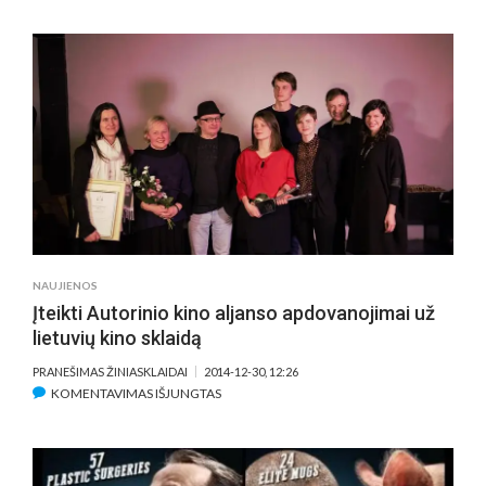
KRUVINA
IR
PRABANG
PABLO
ESCOBAR
PASAULIS:
RINKTINĖ
ĮDOMYBĖ
APIE
ŽYMIAUSI
KOLUMBI
NARKOTI
BARONĄ
NAUJIENOS
Įteikti Autorinio kino aljanso apdovanojimai už
lietuvių kino sklaidą
PRANEŠIMAS ŽINIASKLAIDAI
2014-12-30, 12:26
ĮRAŠE
KOMENTAVIMAS IŠJUNGTAS
ĮTEIKTI
AUTORINIO
KINO
ALJANSO