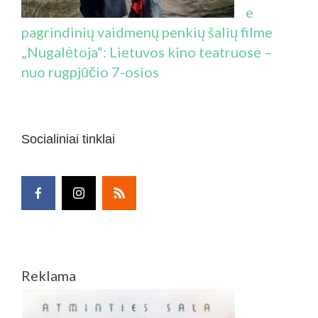
e
pagrindinių vaidmenų penkių šalių filme
„Nugalėtoja“: Lietuvos kino teatruose –
nuo rugpjūčio 7-osios
Socialiniai tinklai
Reklama