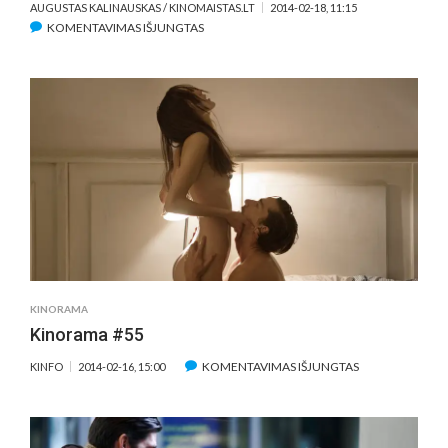
AUGUSTAS KALINAUSKAS / KINOMAISTAS.LT
2014-02-18, 11:15
ĮRAŠE
KOMENTAVIMAS IŠJUNGTAS
IVAŠKEVIČIAUS
„SANTA“
–
TARPINĖ
STOTELĖ
LINK
DIDŽIOJO
EUROPOS
KINO
KINORAMA
Kinorama #55
ĮRAŠE
KOMENTAVIMAS IŠJUNGTAS
KINFO
2014-02-16, 15:00
KINORAMA
#55