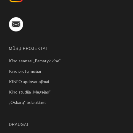
MŪSŲ PROJEKTAI
Kino seansai „Pamatyk kine“
Kino protų mūšiai
KINFO apdovanojimai
Kino studija „Mėgėjas“
„Oskarų“ belaukiant
DRAUGAI