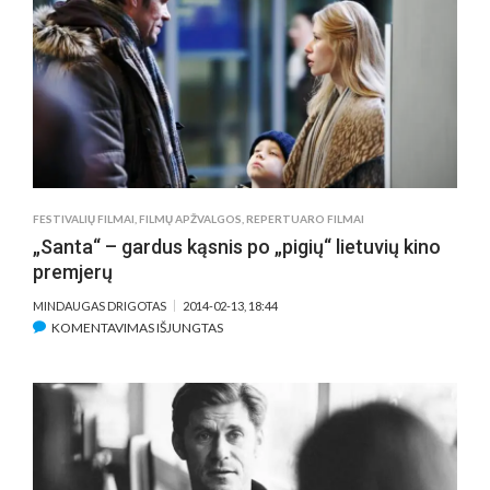
FESTIVALIŲ FILMAI
,
FILMŲ APŽVALGOS
,
REPERTUARO FILMAI
„Santa“ – gardus kąsnis po „pigių“ lietuvių kino
premjerų
MINDAUGAS DRIGOTAS
2014-02-13, 18:44
ĮRAŠE
KOMENTAVIMAS IŠJUNGTAS
„SANTA“
–
GARDUS
KĄSNIS
PO
„PIGIŲ“
LIETUVIŲ