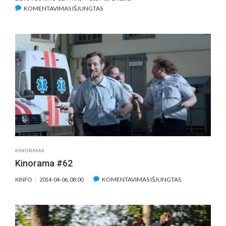
ĮRAŠE
KOMENTAVIMAS IŠJUNGTAS
„EKRAN“
MOKYMUOSE
LIETUVOS
KINO
KŪRĖJŲ
KOMANDA
TOBULINA
SAVO
PROJEKTĄ
KINORAMA
Kinorama #62
ĮRAŠE
KOMENTAVIMAS IŠJUNGTAS
KINFO
2014-04-06, 08:00
KINORAMA
#62