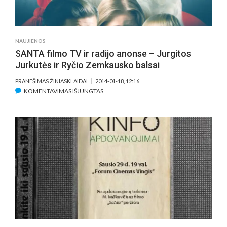
NAUJIENOS
SANTA filmo TV ir radijo anonse – Jurgitos
Jurkutės ir Ryčio Zemkausko balsai
PRANEŠIMAS ŽINIASKLAIDAI
2014-01-18, 12:16
ĮRAŠE
KOMENTAVIMAS IŠJUNGTAS
SANTA
FILMO
TV
IR
RADIJO
ANONSE
–
JURGITOS
JURKUTĖS
IR
RYČIO
ZEMKAUSKO