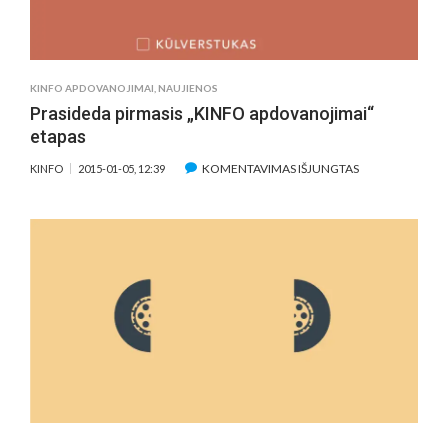
KINFO APDOVANOJIMAI
,
NAUJIENOS
Prasideda pirmasis „KINFO apdovanojimai“
etapas
ĮRAŠE
KOMENTAVIMAS IŠJUNGTAS
KINFO
2015-01-05, 12:39
PRASIDEDA
PIRMASIS
„KINFO
APDOVANOJIMA
ETAPAS