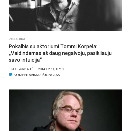
KINO
PREMJERŲ
POKALBIAI
Pokalbis su aktoriumi Tommi Korpela:
„Vaidindamas aš daug negalvoju, pasikliauju
savo intuicija“
EGLĖ BURBAITĖ
2014-02-11, 10:18
ĮRAŠE
KOMENTAVIMAS IŠJUNGTAS
POKALBIS
SU
AKTORIUMI
TOMMI
KORPELA:
„VAIDINDAMAS
AŠ
DAUG
NEGALVOJU,