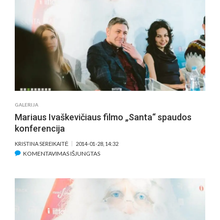
(2014
01
30)
—
REŽISIERIU
MARIUS
IVAŠKEVIČ
PRISTATO
SAVO
DEBIUTINĮ
GALERIJA
PILNAMET
Mariaus Ivaškevičiaus filmo „Santa“ spaudos
VAIDYBINĮ
konferencija
FILMĄ
KRISTINA SEREIKAITĖ
2014-01-28, 14:32
ĮRAŠE
KOMENTAVIMAS IŠJUNGTAS
MARIAUS
IVAŠKEVIČIAUS
FILMO
„SANTA“
SPAUDOS
KONFERENCIJA