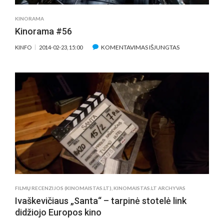
MEILĖS
IKI
KINORAMA
EMIGRACIJOS,
Kinorama #56
PREKYBOS
ŽMONĖMIS
ĮRAŠE
KOMENTAVIMAS IŠJUNGTAS
KINFO
2014-02-23, 15:00
PROBLEMŲ
KINORAMA
#56
FILMŲ RECENZIJOS (KINOMAISTAS.LT)
,
KINOMAISTAS.LT ARCHYVAS
Ivaškevičiaus „Santa“ – tarpinė stotelė link
didžiojo Europos kino