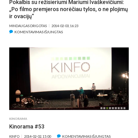
Pokalbis su režisieriumi Mariumi Ivaškevičiumi:
„Po filmo premjeros norėčiau tylos, o ne plojimų
ir ovacijų“
MINDAUGAS DRIGOTAS
2014-02-03, 16:23
ĮRAŠE
KOMENTAVIMAS IŠJUNGTAS
POKALBIS
SU
REŽISIERIUMI
MARIUMI
IVAŠKEVIČIUMI:
„PO
FILMO
PREMJEROS
NORĖČIAU
TYLOS,
O
NE
PLOJIMŲ
KINORAMA
IR
Kinorama #53
OVACIJŲ“
ĮRAŠE
KOMENTAVIMAS IŠJUNGTAS
KINFO
2014-02-02, 15:00