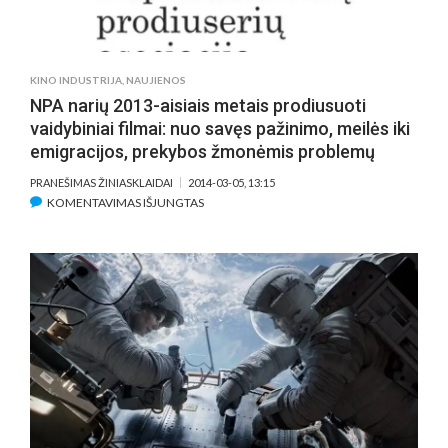
KINO INDUSTRIJA
,
NAUJIENOS
NPA narių 2013-aisiais metais prodiusuoti
vaidybiniai filmai: nuo savęs pažinimo, meilės iki
emigracijos, prekybos žmonėmis problemų
PRANEŠIMAS ŽINIASKLAIDAI
2014-03-05, 13:15
ĮRAŠE
KOMENTAVIMAS IŠJUNGTAS
NPA
NARIŲ
2013-
AISIAIS
METAIS
PRODIUSUOTI
VAIDYBINIAI
FILMAI:
NUO
SAVĘS
PAŽINIMO,