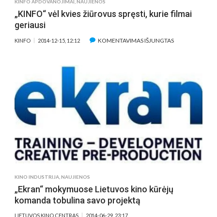
KINFO APDOVANOJIMAI
,
NAUJIENOS
„KINFO“ vėl kvies žiūrovus spręsti, kurie filmai
geriausi
ĮRAŠE
KOMENTAVIMAS IŠJUNGTAS
KINFO
2014-12-15, 12:12
„KINFO“
VĖL
KVIES
ŽIŪROVUS
SPRĘSTI,
KURIE
FILMAI
GERIAUSI
KINO INDUSTRIJA
,
NAUJIENOS
„Ekran“ mokymuose Lietuvos kino kūrėjų
komanda tobulina savo projektą
LIETUVOS KINO CENTRAS
2014-06-29, 23:17