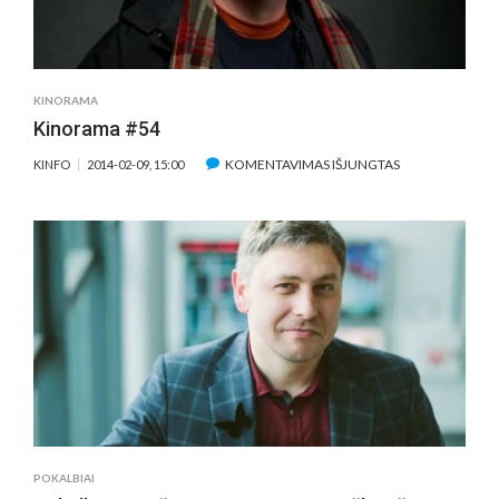
PASIKLIAUJU
SAVO
INTUICIJA“
KINORAMA
Kinorama #54
ĮRAŠE
KOMENTAVIMAS IŠJUNGTAS
KINFO
2014-02-09, 15:00
KINORAMA
#54
POKALBIAI