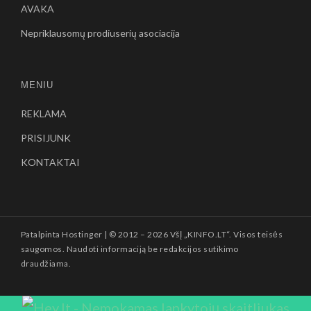
AVAKA
Nepriklausomų prodiuserių asociacija
MENIU
REKLAMA
PRISIJUNK
KONTAKTAI
Patalpinta
Hostinger
| © 2012 –
2026 VšĮ „KINFO.LT“. Visos teisės
saugomos. Naudoti informaciją be redakcijos sutikimo
draudžiama.