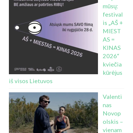
mūsų:
festival
is „AŠ +
MIEST
AS =
KINAS
2026“
kviečia
kūrėjus
iš visos Lietuvos
Valenti
nas
Novop
olskis –
vienam