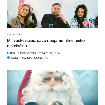
REPORTAŽAI
M. Ivaškevičius: savo naujame filme nieko
nekeisčiau
MINDAUGAS DRIGOTAS
2014-01-27, 18:04
ĮRAŠE
KOMENTAVIMAS IŠJUNGTAS
M.
IVAŠKEVIČIUS:
SAVO
NAUJAME
FILME
NIEKO
NEKEISČIAU