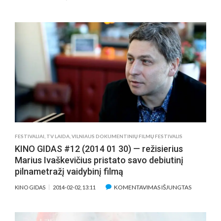
KINORAMA
#53
FESTIVALIAI
,
TV LAIDA
,
VILNIAUS DOKUMENTINIŲ FILMŲ FESTIVALIS
KINO GIDAS #12 (2014 01 30) — režisierius
Marius Ivaškevičius pristato savo debiutinį
pilnametražį vaidybinį filmą
ĮRAŠE
KOMENTAVIMAS IŠJUNGTAS
KINO GIDAS
2014-02-02, 13:11
KINO
GIDAS
#12