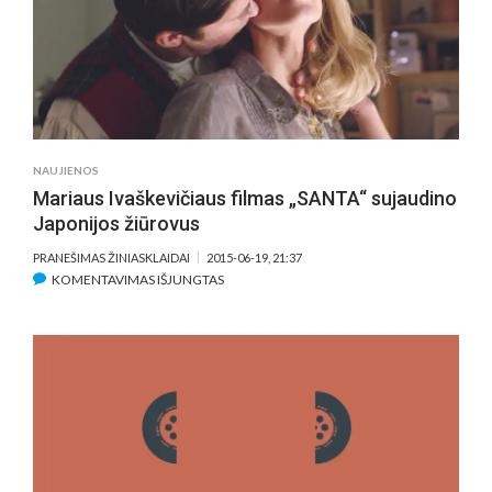
NAUJIENOS
Mariaus Ivaškevičiaus filmas „SANTA“ sujaudino
Japonijos žiūrovus
PRANEŠIMAS ŽINIASKLAIDAI
2015-06-19, 21:37
ĮRAŠE
KOMENTAVIMAS IŠJUNGTAS
MARIAUS
IVAŠKEVIČIAUS
FILMAS
„SANTA“
SUJAUDINO
JAPONIJOS
ŽIŪROVUS