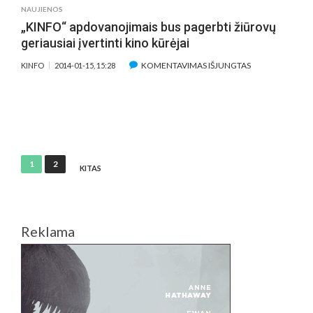
BALSAI
NAUJIENOS
„KINFO“ apdovanojimais bus pagerbti žiūrovų
geriausiai įvertinti kino kūrėjai
ĮRAŠE
KOMENTAVIMAS IŠJUNGTAS
KINFO
2014-01-15, 15:28
„KINFO“
APDOVANOJIMA
BUS
PAGERBTI
ŽIŪROVŲ
GERIAUSIAI
Įrašų
1
2
ĮVERTINTI
KITAS
puslapiavimas
KINO
KŪRĖJAI
Reklama