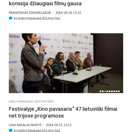
komisija džiaugiasi filmų gausa
PRANEŠIMAS ŽINIASKLAIDAI
2014-04-02, 15:25
ĮRAŠE
KOMENTAVIMAS IŠJUNGTAS
APDOVANOJIMŲ
„SIDABRINĖ
GERVĖ
2014“
ATRANKOS
KOMISIJA
DŽIAUGIASI
FILMŲ
GAUSA
KINO PAVASARIS
,
REPORTAŽAI
Festivalyje „Kino pavasaris“ 47 lietuviški filmai
net trijose programose
LINA SAKALAUSKAITĖ
2014-03-11, 13:11
ĮRAŠE
KOMENTAVIMAS IŠJUNGTAS