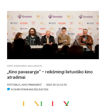
FESTIVALYJE
„KINO
PAVASARIS“
47
LIETUVIŠKI
FILMAI
NET
TRIJOSE
PROGRAMOSE
KINO PAVASARIS
,
NAUJIENOS
„Kino pavasaryje“ – reikšmingi lietuviško kino
atradimai
FESTIVALIS „KINO PAVASARIS“
2014-03-10, 13:50
ĮRAŠE
KOMENTAVIMAS IŠJUNGTAS
„KINO
PAVASARYJE“
–