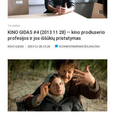
TV LAIDA
KINO GIDAS #4 (2013 11 28) — kino prodiuserio
profesijos ir jos iššūkių pristatymas
ĮRAŠE
KOMENTAVIMAS IŠJUNGTAS
KINO GIDAS
2013-11-28, 15:28
KINO
GIDAS
#4
(2013
11
28)
—
KINO
PRODIUSE
PROFESIJ
IR
JOS