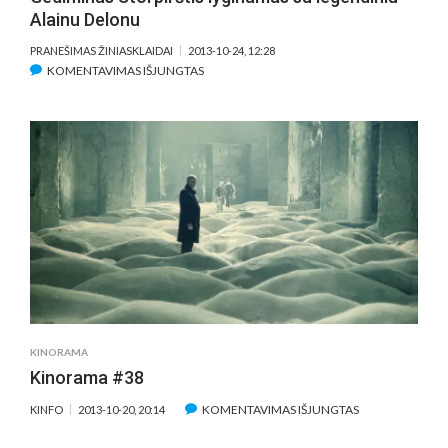
Alainu Delonu
PRANEŠIMAS ŽINIASKLAIDAI
2013-10-24, 12:28
ĮRAŠE
KOMENTAVIMAS IŠJUNGTAS
PO
FILMO
„VARDAS
TAMSOJE“
PASIRODYMO
GEDIMINAS
STORPIRŠTIS
LYGINAMAS
SU
LEGENDINIU
ALAINU
DELONU
KINORAMA
Kinorama #38
ĮRAŠE
KOMENTAVIMAS IŠJUNGTAS
KINFO
2013-10-20, 20:14
KINORAMA