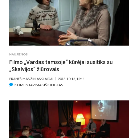
VALIUKAITĖ:
„BŪSIU
IZOLDA
KIDMAN“
NAUJIENOS
Filmo „Vardas tamsoje“ kūrėjai susitiks su
„Skalvijos“ žiūrovais
PRANEŠIMAS ŽINIASKLAIDAI
2013-10-16, 12:11
ĮRAŠE
KOMENTAVIMAS IŠJUNGTAS
FILMO
„VARDAS
TAMSOJE“
KŪRĖJAI
SUSITIKS
SU
„SKALVIJOS“
ŽIŪROVAIS