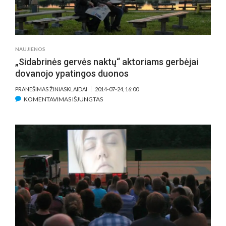
NAUJIENOS
„Sidabrinės gervės naktų“ aktoriams gerbėjai
dovanojo ypatingos duonos
PRANEŠIMAS ŽINIASKLAIDAI
2014-07-24, 16:00
ĮRAŠE
KOMENTAVIMAS IŠJUNGTAS
„SIDABRINĖS
GERVĖS
NAKTŲ“
AKTORIAMS
GERBĖJAI
DOVANOJO
YPATINGOS
DUONOS