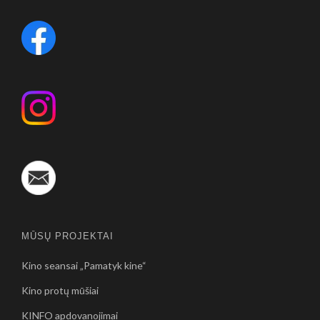
MŪSŲ PROJEKTAI
Kino seansai „Pamatyk kine“
Kino protų mūšiai
KINFO apdovanojimai