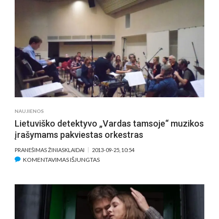
„VARDAS
TAMSOJE“
KŪRĖJAI
SVEIKINA
POLICIJĄ
ANGELŲ
SARGŲ
DIENOS
PROGA
NAUJIENOS
Lietuviško detektyvo „Vardas tamsoje“ muzikos
įrašymams pakviestas orkestras
PRANEŠIMAS ŽINIASKLAIDAI
2013-09-25, 10:54
ĮRAŠE
KOMENTAVIMAS IŠJUNGTAS
LIETUVIŠKO
DETEKTYVO
„VARDAS
TAMSOJE“
MUZIKOS