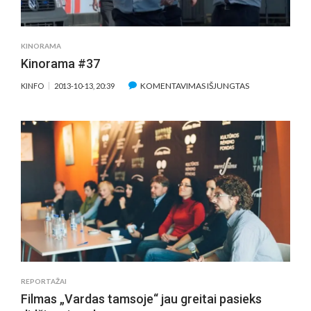
TAMSOJE”
AUTORE
–
KINORAMA
RENATA
Kinorama #37
ŠERELYTE
ĮRAŠE
KOMENTAVIMAS IŠJUNGTAS
KINFO
2013-10-13, 20:39
KINORAMA
#37
REPORTAŽAI
Filmas „Vardas tamsoje“ jau greitai pasieks