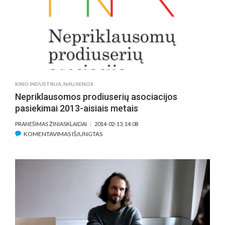
PRODIUSUOTI
VAIDYBINIAI
FILMAI:
NUO
SAVĘS
PAŽINIMO,
MEILĖS
IKI
KINO INDUSTRIJA
,
NAUJIENOS
EMIGRACIJOS,
Nepriklausomos prodiuserių asociacijos
PREKYBOS
pasiekimai 2013-aisiais metais
ŽMONĖMIS
PROBLEMŲ
PRANEŠIMAS ŽINIASKLAIDAI
2014-02-13, 14:08
ĮRAŠE
KOMENTAVIMAS IŠJUNGTAS
NEPRIKLAUSOMOS
PRODIUSERIŲ
ASOCIACIJOS
PASIEKIMAI
2013-
AISIAIS
METAIS