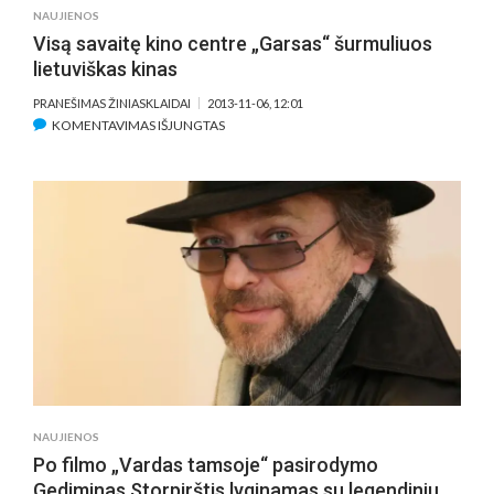
IŠŠŪKIŲ
NAUJIENOS
PRISTATY
Visą savaitę kino centre „Garsas“ šurmuliuos
lietuviškas kinas
PRANEŠIMAS ŽINIASKLAIDAI
2013-11-06, 12:01
ĮRAŠE
KOMENTAVIMAS IŠJUNGTAS
VISĄ
SAVAITĘ
KINO
CENTRE
„GARSAS“
ŠURMULIUOS
LIETUVIŠKAS
KINAS
NAUJIENOS
Po filmo „Vardas tamsoje“ pasirodymo
Gediminas Storpirštis lyginamas su legendiniu