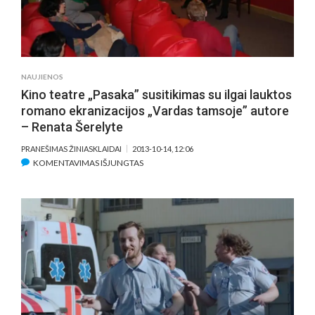
NAUJIENOS
Kino teatre „Pasaka” susitikimas su ilgai lauktos
romano ekranizacijos „Vardas tamsoje” autore
– Renata Šerelyte
PRANEŠIMAS ŽINIASKLAIDAI
2013-10-14, 12:06
ĮRAŠE
KOMENTAVIMAS IŠJUNGTAS
KINO
TEATRE
„PASAKA”
SUSITIKIMAS
SU
ILGAI
LAUKTOS
ROMANO
EKRANIZACIJOS
„VARDAS