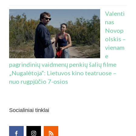
Valenti
nas
Novop
olskis –
vienam
e
pagrindinių vaidmenų penkių šalių filme
„Nugalėtoja“: Lietuvos kino teatruose –
nuo rugpjūčio 7-osios
Socialiniai tinklai