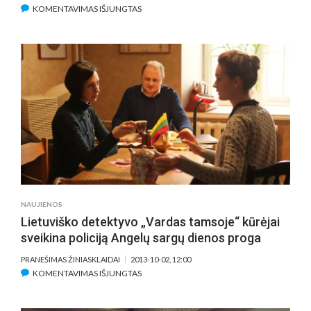
ĮRAŠE
KOMENTAVIMAS IŠJUNGTAS
Į
FILMO
„VARDAS
TAMSOJE“
PREMJERĄ
SPECIALIAI
IŠ
SANKT-
PETERBURGO
ATVYKS
JURGITA
JURKUTĖ-
ŠIRVAITĖ
NAUJIENOS
Lietuviško detektyvo „Vardas tamsoje“ kūrėjai
sveikina policiją Angelų sargų dienos proga
PRANEŠIMAS ŽINIASKLAIDAI
2013-10-02, 12:00
ĮRAŠE
KOMENTAVIMAS IŠJUNGTAS
LIETUVIŠKO
DETEKTYVO