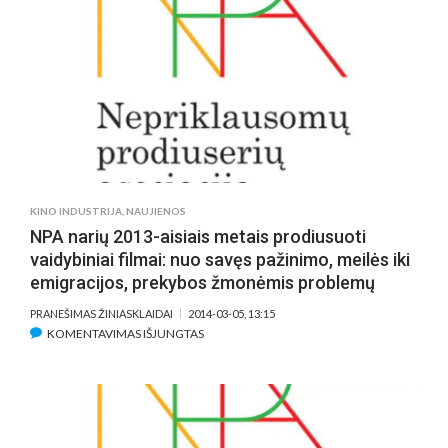
REIKŠMINGI
LIETUVIŠKO
KINO
ATRADIMAI
KINO INDUSTRIJA
,
NAUJIENOS
NPA narių 2013-aisiais metais prodiusuoti
vaidybiniai filmai: nuo savęs pažinimo, meilės iki
emigracijos, prekybos žmonėmis problemų
PRANEŠIMAS ŽINIASKLAIDAI
2014-03-05, 13:15
ĮRAŠE
KOMENTAVIMAS IŠJUNGTAS
NPA
NARIŲ
2013-
AISIAIS
METAIS