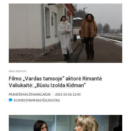
#38
NAUJIENOS
Filmo „Vardas tamsoje“ aktorė Rimantė
Valiukaitė: „Būsiu Izolda Kidman“
PRANEŠIMAS ŽINIASKLAIDAI
2013-10-18, 12:43
ĮRAŠE
KOMENTAVIMAS IŠJUNGTAS
FILMO
„VARDAS
TAMSOJE“
AKTORĖ
RIMANTĖ