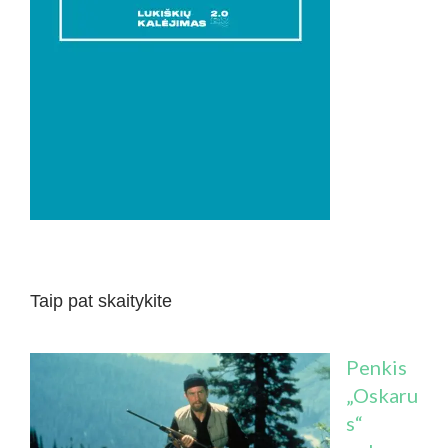
Taip pat skaitykite
Penkis
„Oskaru
s“