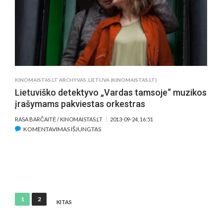
ĮRAŠYMAMS
PAKVIESTAS
ORKESTRAS
KINOMAISTAS.LT ARCHYVAS
,
LIETUVA (KINOMAISTAS.LT)
Lietuviško detektyvo „Vardas tamsoje“ muzikos
įrašymams pakviestas orkestras
RASA BARČAITĖ / KINOMAISTAS.LT
2013-09-24, 16:51
ĮRAŠE
KOMENTAVIMAS IŠJUNGTAS
LIETUVIŠKO
DETEKTYVO
„VARDAS
TAMSOJE“
MUZIKOS
ĮRAŠYMAMS
Įrašų
1
2
PAKVIESTAS
KITAS
puslapiavimas
ORKESTRAS