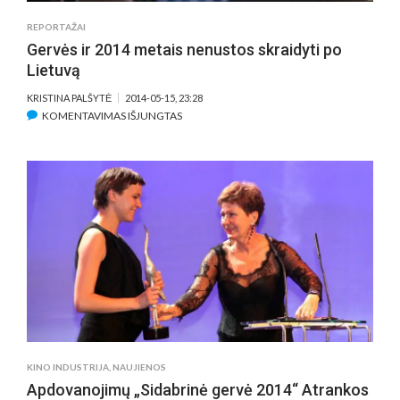
REPORTAŽAI
Gervės ir 2014 metais nenustos skraidyti po
Lietuvą
KRISTINA PALŠYTĖ
2014-05-15, 23:28
ĮRAŠE
KOMENTAVIMAS IŠJUNGTAS
GERVĖS
IR
2014
METAIS
NENUSTOS
SKRAIDYTI
PO
LIETUVĄ
KINO INDUSTRIJA
,
NAUJIENOS
Apdovanojimų „Sidabrinė gervė 2014“ Atrankos