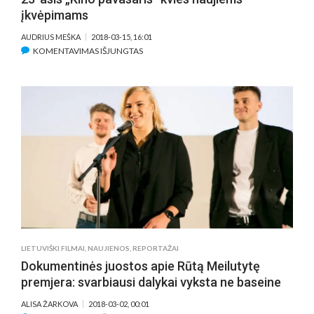
įkvėpimams
AUDRIUS MEŠKA
2018-03-15, 16:01
ĮRAŠE
KOMENTAVIMAS IŠJUNGTAS
23-
ASIS
„KINO
PAVASARIS“
KVIES
NAUJIEMS
ĮKVĖPIMAMS
LIETUVIŠKI FILMAI
,
NAUJIENOS
,
REPORTAŽAI
Dokumentinės juostos apie Rūtą Meilutytę
premjera: svarbiausi dalykai vyksta ne baseine
ALISA ŽARKOVA
2018-03-02, 00:01