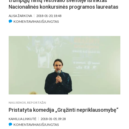
trumpųjų filmų festivalio šventėje išrinktas
Nacionalinės konkursinės programos laureatas
ALISA ŽARKOVA
2018-01-20, 18:48
ĮRAŠE
KOMENTAVIMAS IŠJUNGTAS
DVIGUBOJE
11,5-
OJO
VILNIAUS
TARPTAUTINIO
TRUMPŲJŲ
FILMŲ
FESTIVALIO
ŠVENTĖJE
IŠRINKTAS
NACIONALINĖS
KONKURSINĖS
PROGRAMOS
NAUJIENOS
,
REPORTAŽAI
LAUREATAS
Pristatyta komedija „Grąžinti nepriklausomybę“
KAMILIJA LINKUTĖ
2018-01-05, 09:28
ĮRAŠE
KOMENTAVIMAS IŠJUNGTAS