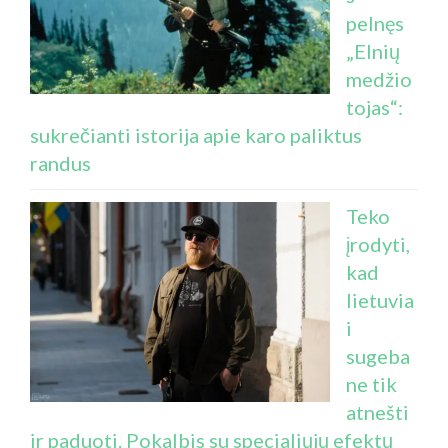
pelnęs
„Elnių
medžio
tojas“:
sukrečianti istorija apie karo paliktus
randus
Teko
įrodyti,
kad
lietuvia
i
sugeba
ne tik
atnešti
ir paduoti. Pokalbis su specialiųjų efektų