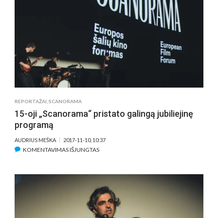
„SCANORAMOS“
KONKURSINĖJE
NBK
PROGRAMOJE
REPORTAŽAI
,
SCANORAMA
15-oji „Scanorama“ pristato galingą jubiliejinę
programą
AUDRIUS MEŠKA
2017-11-10, 10:37
ĮRAŠE
KOMENTAVIMAS IŠJUNGTAS
15-
OJI
„SCANORAMA“
PRISTATO
GALINGĄ
JUBILIEJINĘ