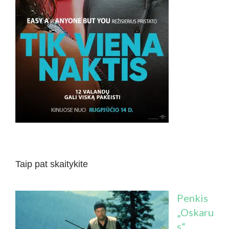
Taip pat skaitykite
Penkis
„Oskaru
s“