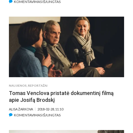
ĮRAŠE
KOMENTAVIMAS IŠJUNGTAS
DOKUMENTINĖS
JUOSTOS
APIE
RŪTĄ
MEILUTYTĘ
PREMJERA:
SVARBIAUSI
DALYKAI
VYKSTA
NE
BASEINE
NAUJIENOS
,
REPORTAŽAI
Tomas Venclova pristatė dokumentinį filmą
apie Josifą Brodskį
ALISA ŽARKOVA
2018-02-28, 11:10
ĮRAŠE
KOMENTAVIMAS IŠJUNGTAS
TOMAS
VENCLOVA