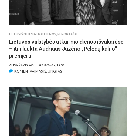
LIETUVIŠKI FILMAI
,
NAUJIENOS
,
REPORTAŽAI
Lietuvos valstybės atkūrimo dienos išvakarėse
– itin laukta Audriaus Juzėno „Pelėdų kalno“
premjera
ALISA ŽARKOVA
2018-02-17, 19:21
ĮRAŠE
KOMENTAVIMAS IŠJUNGTAS
LIETUVOS
VALSTYBĖS
ATKŪRIMO
DIENOS
IŠVAKARĖSE
–
ITIN
LAUKTA
AUDRIAUS
JUZĖNO