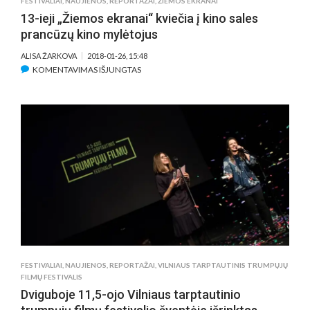
FESTIVALIAI
,
NAUJIENOS
,
REPORTAŽAI
,
ŽIEMOS EKRANAI
13-ieji „Žiemos ekranai“ kviečia į kino sales
prancūzų kino mylėtojus
ALISA ŽARKOVA
2018-01-26, 15:48
ĮRAŠE
KOMENTAVIMAS IŠJUNGTAS
13-
IEJI
„ŽIEMOS
EKRANAI“
KVIEČIA
Į
KINO
SALES
PRANCŪZŲ
KINO
MYLĖTOJUS
FESTIVALIAI
,
NAUJIENOS
,
REPORTAŽAI
,
VILNIAUS TARPTAUTINIS TRUMPŲJŲ
FILMŲ FESTIVALIS
Dviguboje 11,5-ojo Vilniaus tarptautinio