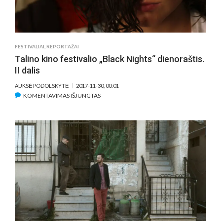
IR
NUOŠIRDI
MEILĖS
ISTORIJA
FESTIVALIAI
,
REPORTAŽAI
Talino kino festivalio „Black Nights“ dienoraštis.
II dalis
AUKSĖ PODOLSKYTĖ
2017-11-30, 00:01
ĮRAŠE
KOMENTAVIMAS IŠJUNGTAS
TALINO
KINO
FESTIVALIO
„BLACK
NIGHTS“
DIENORAŠTIS.
II
DALIS