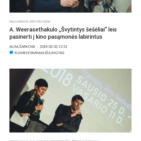
„PELĖDŲ
KALNO“
PREMJERA
NAUJIENOS
,
REPORTAŽAI
A. Weerasethakulo „Švytintys šešėliai“ leis
pasinerti į kino pasąmonės labirintus
ALISA ŽARKOVA
2018-02-03, 15:52
ĮRAŠE
KOMENTAVIMAS IŠJUNGTAS
A.
WEERASETHAKULO
„ŠVYTINTYS
ŠEŠĖLIAI“
LEIS
PASINERTI
Į
KINO
PASĄMONĖS
LABIRINTUS