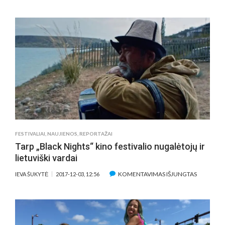
PRISTATYTA
KOMEDIJA
„GRĄŽINTI
NEPRIKLAUSOMYBĘ“
FESTIVALIAI
,
NAUJIENOS
,
REPORTAŽAI
Tarp „Black Nights“ kino festivalio nugalėtojų ir
lietuviški vardai
ĮRAŠE
KOMENTAVIMAS IŠJUNGTAS
IEVA ŠUKYTĖ
2017-12-03, 12:56
TARP
„BLACK
NIGHTS“
KINO