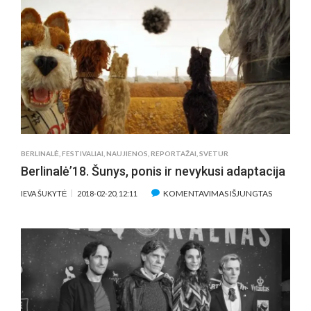
PRISTATĖ
DOKUMENTINĮ
FILMĄ
APIE
JOSIFĄ
BRODSKĮ
BERLINALĖ
,
FESTIVALIAI
,
NAUJIENOS
,
REPORTAŽAI
,
SVETUR
Berlinalė’18. Šunys, ponis ir nevykusi adaptacija
ĮRAŠE
KOMENTAVIMAS IŠJUNGTAS
IEVA ŠUKYTĖ
2018-02-20, 12:11
BERLINALĖ
ŠUNYS,
PONIS
IR
NEVYKUSI
ADAPTACI