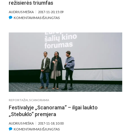
režisierės triumfas
AUDRIUS MEŠKA
2017-11-20, 15:09
ĮRAŠE
KOMENTAVIMAS IŠJUNGTAS
JUBILIEJINĖS
„SCANORAMOS“
UŽDARYME
–
LIETUVĖS
REŽISIERĖS
TRIUMFAS
REPORTAŽAI
,
SCANORAMA
Festivalyje „Scanorama“ – ilgai laukto
„Stebuklo“ premjera
AUDRIUS MEŠKA
2017-11-18, 10:00
ĮRAŠE
KOMENTAVIMAS IŠJUNGTAS