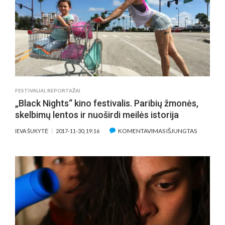
FESTIVAL
NUGALĖT
IR
LIETUVIŠK
VARDAI
FESTIVALIAI
,
REPORTAŽAI
„Black Nights“ kino festivalis. Paribių žmonės,
skelbimų lentos ir nuoširdi meilės istorija
ĮRAŠE
KOMENTAVIMAS IŠJUNGTAS
IEVA ŠUKYTĖ
2017-11-30, 19:16
„BLACK
NIGHTS“
KINO
FESTIVALI
PARIBIŲ
ŽMONĖS,
SKELBIM
LENTOS