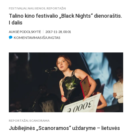
FESTIVALIAI
,
NAUJIENOS
,
REPORTAŽAI
Talino kino festivalio „Black Nights“ dienoraštis.
I dalis
AUKSĖ PODOLSKYTĖ
2017-11-28, 00:01
ĮRAŠE
KOMENTAVIMAS IŠJUNGTAS
TALINO
KINO
FESTIVALIO
„BLACK
NIGHTS“
DIENORAŠTIS.
I
DALIS
REPORTAŽAI
,
SCANORAMA
Jubiliejinės „Scanoramos“ uždaryme – lietuvės