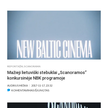
FESTIVALYJE
„SCANORAMA“
–
ILGAI
LAUKTO
„STEBUKLO“
PREMJERA
REPORTAŽAI
,
SCANORAMA
Mažieji lietuviški stebuklai „Scanoramos“
konkursinėje NBK programoje
AUDRIUS MEŠKA
2017-11-17, 23:32
ĮRAŠE
KOMENTAVIMAS IŠJUNGTAS
MAŽIEJI
LIETUVIŠKI
STEBUKLAI