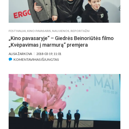
FESTIVALIAI
,
KINO PAVASARIS
,
NAUJIENOS
,
REPORTAŽAI
„Kino pavasaryje“ – Giedrės Beinoriūtės filmo
„Kvėpavimas į marmurą“ premjera
ALISA ŽARKOVA
2018-03-19, 11:01
ĮRAŠE
KOMENTAVIMAS IŠJUNGTAS
„KINO
PAVASARYJE“
–
GIEDRĖS
BEINORIŪTĖS
FILMO
„KVĖPAVIMAS
Į
MARMURĄ“
PREMJERA