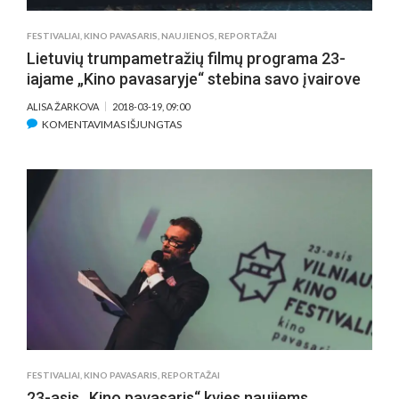
FESTIVALIAI
,
KINO PAVASARIS
,
NAUJIENOS
,
REPORTAŽAI
Lietuvių trumpametražių filmų programa 23-
iajame „Kino pavasaryje“ stebina savo įvairove
ALISA ŽARKOVA
2018-03-19, 09:00
ĮRAŠE
KOMENTAVIMAS IŠJUNGTAS
LIETUVIŲ
TRUMPAMETRAŽIŲ
FILMŲ
PROGRAMA
23-
IAJAME
„KINO
PAVASARYJE“
STEBINA
SAVO
ĮVAIROVE
FESTIVALIAI
,
KINO PAVASARIS
,
REPORTAŽAI
23-asis „Kino pavasaris“ kvies naujiems